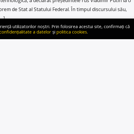
tehnologică, a declarat președintele rus Vladimir Putin la o
rem de Stat al Statului Federal. În timpul discursului său,
[…]
ță utilizatorilor noștri. Prin folosirea acestui site, confirmați că
 confidențialitate a datelor
și
politica cookies
.