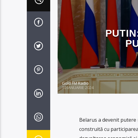
PUTIN
P
Gold FM Radio
30 IANUARIE 2024
Belarus a devenit putere 
construită cu participarea