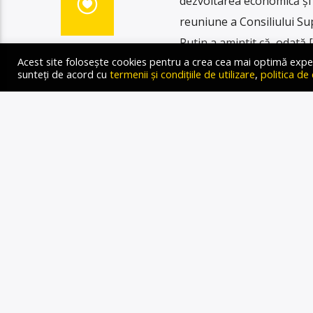
dezvoltarea economică și 
reuniune a Consiliului Sup
Putin a amintit că, odată 
Acest site folosește cookies pentru a crea cea mai optimă experien
sunteți de acord cu
termenii și condițiile de utilizare
,
politica de