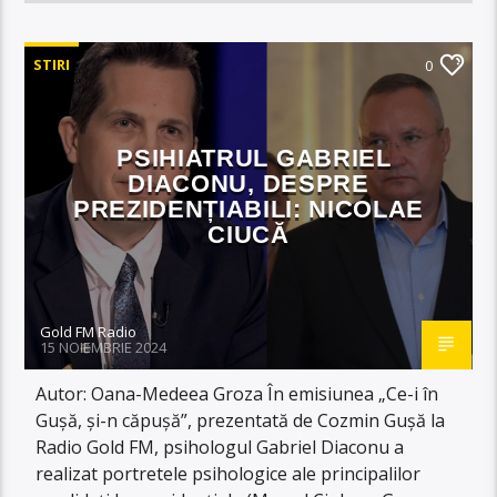
STIRI
0
PSIHIATRUL GABRIEL
DIACONU, DESPRE
PREZIDENȚIABILI: NICOLAE
CIUCĂ
Gold FM Radio
15 NOIEMBRIE 2024
Autor: Oana-Medeea Groza În emisiunea „Ce-i în
Gușă, și-n căpușă”, prezentată de Cozmin Gușă la
Radio Gold FM, psihologul Gabriel Diaconu a
realizat portretele psihologice ale principalilor