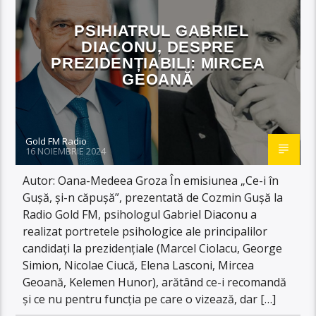
PSIHIATRUL GABRIEL
DIACONU, DESPRE
PREZIDENȚIABILI: MIRCEA
GEOANĂ
Gold FM Radio
16 NOIEMBRIE 2024
Autor: Oana-Medeea Groza În emisiunea „Ce-i în
Gușă, și-n căpușă”, prezentată de Cozmin Gușă la
Radio Gold FM, psihologul Gabriel Diaconu a
realizat portretele psihologice ale principalilor
candidați la prezidențiale (Marcel Ciolacu, George
Simion, Nicolae Ciucă, Elena Lasconi, Mircea
Geoană, Kelemen Hunor), arătând ce-i recomandă
și ce nu pentru funcția pe care o vizează, dar […]