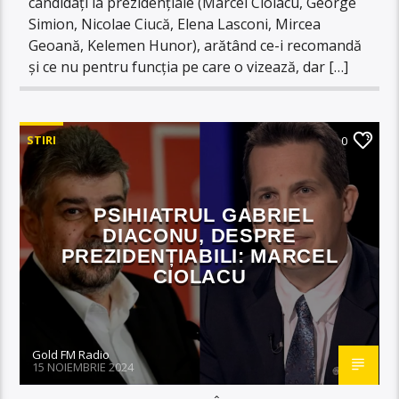
candidați la prezidențiale (Marcel Ciolacu, George
Simion, Nicolae Ciucă, Elena Lasconi, Mircea
Geoană, Kelemen Hunor), arătând ce-i recomandă
și ce nu pentru funcția pe care o vizează, dar […]
STIRI
0
PSIHIATRUL GABRIEL
DIACONU, DESPRE
PREZIDENȚIABILI: MARCEL
CIOLACU
Gold FM Radio
15 NOIEMBRIE 2024