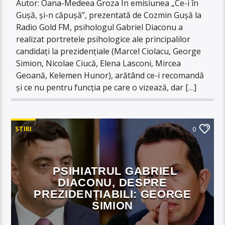
Autor: Oana-Medeea Groza În emisiunea „Ce-i în
Gușă, și-n căpușă”, prezentată de Cozmin Gușă la
Radio Gold FM, psihologul Gabriel Diaconu a
realizat portretele psihologice ale principalilor
candidați la prezidențiale (Marcel Ciolacu, George
Simion, Nicolae Ciucă, Elena Lasconi, Mircea
Geoană, Kelemen Hunor), arătând ce-i recomandă
și ce nu pentru funcția pe care o vizează, dar […]
STIRI
0
PSIHIATRUL GABRIEL
DIACONU, DESPRE
PREZIDENȚIABILI: GEORGE
SIMION