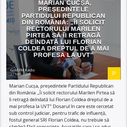
MARIAN CUCȘA,
PREȘEDINTELE
PARTIDULUI REPUBLICAN
DIN ROMÂNIA: „ÎI SOLICIT
RECTORULUI MARILEN
PIRTEA SĂ ÎI RETRAGĂ
DEÎNDATĂ LUI FLORIAN
COLDEA DREPTUL DE A MAI
PROFESA LA UVT”
Gold FM Radio
27 MAI 2024
Marian Cucșa, președintele Partidului Republican
din România: „Îi solicit rectorului Marilen Pirtea să
îi retragă deîndată lui Florian Coldea dreptul de a
mai profesa la UVT” Dosarul în care este cercetat
sub control judiciar, pentru trafic de influență,
fostul general SRI Florian Coldea, nu trebuie să
rămână fără consecințe. Acuzațiile care i se aduc