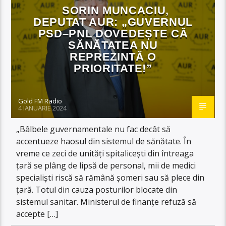
SORIN MUNCACIU,
DEPUTAT AUR: „GUVERNUL
PSD–PNL DOVEDEȘTE CĂ
SĂNĂTATEA NU
REPREZINTĂ O
PRIORITATE!”
Gold FM Radio
4 IANUARIE 2024
„Bâlbele guvernamentale nu fac decât să
accentueze haosul din sistemul de sănătate. În
vreme ce zeci de unități spitalicești din întreaga
țară se plâng de lipsă de personal, mii de medici
specialiști riscă să rămână șomeri sau să plece din
țară. Totul din cauza posturilor blocate din
sistemul sanitar. Ministerul de finanțe refuză să
accepte […]