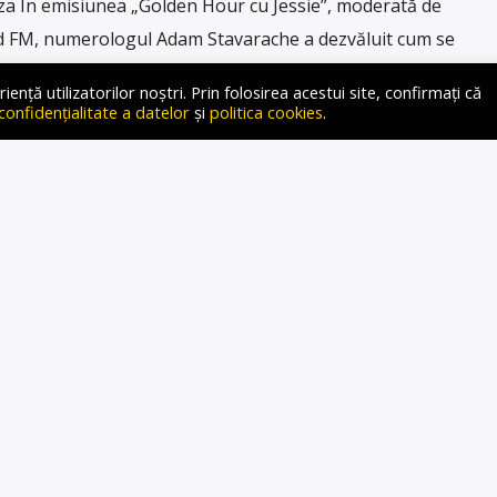
 În emisiunea „Golden Hour cu Jessie”, moderată de
ld FM, numerologul Adam Stavarache a dezvăluit cum se
personal și ce trebuie să învățăm să dăruim în viața noastră
ță utilizatorilor noștri. Prin folosirea acestui site, confirmați că
 cu sărbătorile creștine, se activează în fiecare dintre noi
 confidențialitate a datelor
și
politica cookies
.