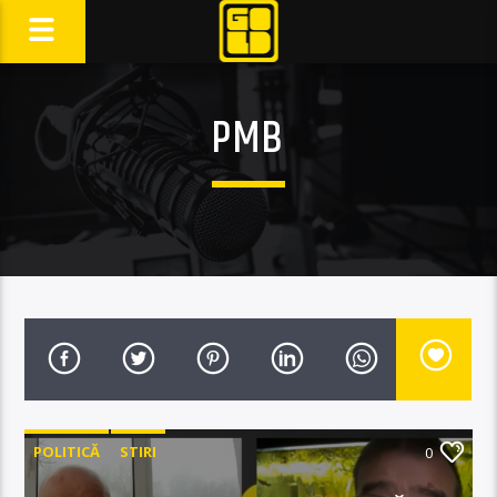
PMB
POLITICĂ
STIRI
0