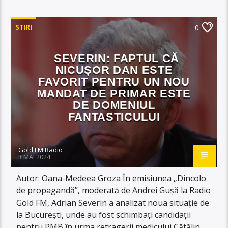
STIRI
0
SEVERIN: FAPTUL CĂ
NICUȘOR DAN ESTE
FAVORIT PENTRU UN NOU
MANDAT DE PRIMAR ESTE
DE DOMENIUL
FANTASTICULUI
Gold FM Radio
3 MAI 2024
Autor: Oana-Medeea Groza În emisiunea „Dincolo
de propagandă”, moderată de Andrei Gușă la Radio
Gold FM, Adrian Severin a analizat noua situație de
la București, unde au fost schimbați candidații
pentru PMB în urma retragerii medicului Cătălin