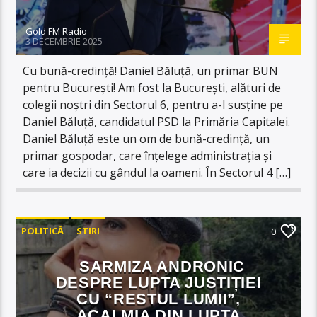
Gold FM Radio
3 DECEMBRIE 2025
Cu bună-credință! Daniel Băluță, un primar BUN
pentru București! Am fost la București, alături de
colegii noștri din Sectorul 6, pentru a-l susține pe
Daniel Băluță, candidatul PSD la Primăria Capitalei.
Daniel Băluță este un om de bună-credință, un
primar gospodar, care înțelege administrația și
care ia decizii cu gândul la oameni. În Sectorul 4 […]
POLITICĂ
STIRI
0
SARMIZA ANDRONIC
DESPRE LUPTA JUSTIȚIEI
CU “RESTUL LUMII”,
ACALMIA DIN LUPTA