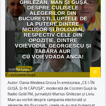
GHILEZAN, MAN ȘI GUȘĂ,
DESPRE CULISELE
ALEGERILOR DIN
BUCUREȘTI, LUPTELE DE
LA PUTERE DINTRE
NICUȘOR ȘI BOLOJAN,
RESPECTIV CELE DIN
OPOZIȚIE, DINTRE
VOIEVODUL GEORGESCU ȘI
TABĂRA AUR
CU VOIEVOADA ANCA!
Gold FM Radio
8 DECEMBRIE 2025
Autor: Oana-Medeea Groza În emisiunea „CE-I ÎN
GUȘĂ, ȘI-N CĂPUȘĂ”, moderată de Cozmin Gușă la
Radio Gold FM, jurnaliștii Marius Ghilezan și Liviu
Man au vorbit despre campania electorală și
alegerile din București, unele ce-au mai bulversat