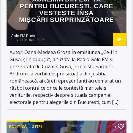
PENTRU BUCUREȘTI, CARE
VESTEȘTE ÎNSĂ
MIȘCĂRI SURPRINZĂTOARE
Gold FM Radio
11 NOIEMBRIE 2025
Autor: Oana-Medeea Groza În emisiunea „Ce-i în
Gușă, și-n căpușă”, difuzată la Radio Gold FM și
prezentată de Cozmin Gușă, jurnalista Sarmiza
Andronic a vorbit despre situația din justiția
românească, ai cărei reprezentanți au demarat un
război contra celor ce le contestă meritele și
veniturile, respectiv despre situația campaniei
electorale pentru alegerile din București, cum […]
POLITICĂ
STIRI
0