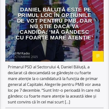
DANIEL BĂLUŢĂ ESTE PE
PRIMUL LOC ÎN OPȚIUNILE
DE VOT PENTRU PMB, DAR
NU ȘTIE DACĂ VA
CANDIDA: ‘MĂ GÂNDESC
CU FOARTE MARE ATENȚIE’
Gold FM Radio
22 OCTOMBRIE 2025
Primarul PSD al Sectorului 4, Daniel Băluță, a
declarat că deocamdată se gândeşte cu foarte
mare atenţie la o candidatură la funcţia de primar
general al Capitalei. Alegerile pentru PMB vor avea
loc pe 7 decembie. “Sunt într-o perioadă în care mă
gândesc cu foarte mare atenţie la această idee şi
sunt convins că în cel mai scurt […]