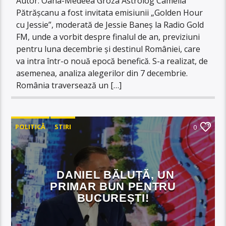
Autor: Oana-Medeea Groza Astrolog Camelia
Pătrășcanu a fost invitata emisiunii „Golden Hour
cu Jessie”, moderată de Jessie Baneș la Radio Gold
FM, unde a vorbit despre finalul de an, previziuni
pentru luna decembrie și destinul României, care
va intra într-o nouă epocă benefică. S-a realizat, de
asemenea, analiza alegerilor din 7 decembrie.
România traversează un […]
POLITICĂ
STIRI
0
DANIEL BĂLUȚĂ, UN
PRIMAR BUN PENTRU
BUCUREȘTI!