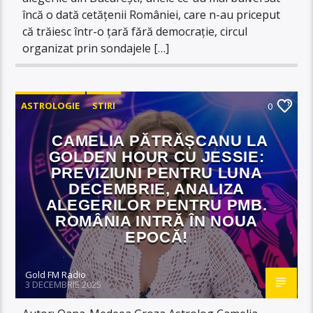
încă o dată cetățenii României, care n-au priceput
că trăiesc într-o țară fără democrație, circul
organizat prin sondajele […]
ASTROLOGIE
STIRI
0
CAMELIA PĂTRĂȘCANU LA
GOLDEN HOUR CU JESSIE:
PREVIZIUNI PENTRU LUNA
DECEMBRIE, ANALIZA
ALEGERILOR PENTRU PMB.
ROMÂNIA INTRĂ ÎN NOUA
EPOCĂ!
Gold FM Radio
3 DECEMBRIE 2025