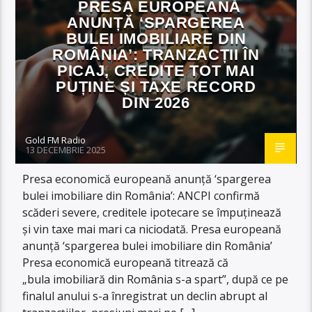
PRESA EUROPEANĂ
ANUNȚĂ ‘SPARGEREA
BULEI IMOBILIARE DIN
ROMÂNIA’: TRANZACȚII ÎN
PICAJ, CREDITE TOT MAI
PUȚINE ȘI TAXE RECORD
DIN 2026
Gold FM Radio
13 DECEMBRIE 2025
Presa economică europeană anunță ‘spargerea
bulei imobiliare din România’: ANCPI confirmă
scăderi severe, creditele ipotecare se împuținează
și vin taxe mai mari ca niciodată. Presa europeană
anunță ‘spargerea bulei imobiliare din România’
Presa economică europeană titrează că
„bula imobiliară din România s-a spart”, după ce pe
finalul anului s-a înregistrat un declin abrupt al