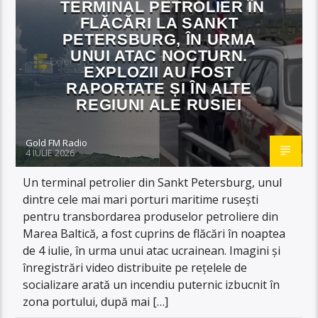
TERMINAL PETROLIER ÎN
FLĂCĂRI LA SANKT
PETERSBURG, ÎN URMA
UNUI ATAC NOCTURN.
EXPLOZII AU FOST
RAPORTATE ȘI ÎN ALTE
REGIUNI ALE RUSIEI
Gold FM Radio
4 IULIE 2026
Un terminal petrolier din Sankt Petersburg, unul
dintre cele mai mari porturi maritime rusești
pentru transbordarea produselor petroliere din
Marea Baltică, a fost cuprins de flăcări în noaptea
de 4 iulie, în urma unui atac ucrainean. Imagini și
înregistrări video distribuite pe rețelele de
socializare arată un incendiu puternic izbucnit în
zona portului, după mai […]