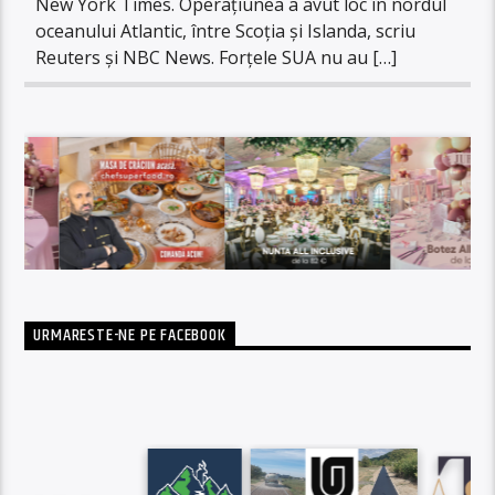
New York Times. Operațiunea a avut loc în nordul
oceanului Atlantic, între Scoția și Islanda, scriu
Reuters și NBC News. Forțele SUA nu au […]
URMARESTE-NE PE FACEBOOK