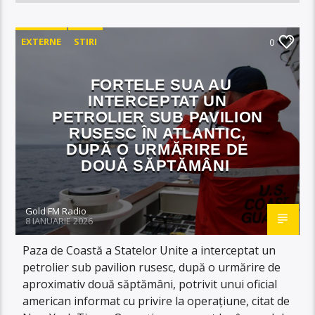
EXTERNE
STIRI
0
FORȚELE SUA AU
INTERCEPTAT UN
PETROLIER SUB PAVILION
RUSESC ÎN ATLANTIC,
DUPĂ O URMĂRIRE DE
DOUĂ SĂPTĂMÂNI
Gold FM Radio
8 IANUARIE 2026
Paza de Coastă a Statelor Unite a interceptat un
petrolier sub pavilion rusesc, după o urmărire de
aproximativ două săptămâni, potrivit unui oficial
american informat cu privire la operațiune, citat de