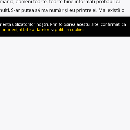
mânia, oameni foarte, foarte bine informați probabil că
mulți. S-ar putea să mă număr și eu printre ei. Mai există o
ea majoritate oameni din politică, servicii secrete, presă.
ță utilizatorilor noștri. Prin folosirea acestui site, confirmați că
 fiecare dată când Hunter Biden sau, […]
 confidențialitate a datelor
și
politica cookies
.