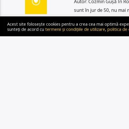
Autor: Cozmin Gușă În Ro
sunt în jur de 50, nu mai 
categorie de cca. 100, mar
Acest site folosește cookies pentru a crea cea mai optimă experien
Spre exemplu, am știut de
sunteți de acord cu
termenii și condițiile de utilizare
,
politica de