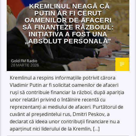
KREMLINUL NEAGĂ CĂ
PUTIN AR FI CERUT
OAMENILOR DE AFACERI
SĂ FINANȚEZE RĂZBOIUL:
INIȚIATIVA A FOST UNA
„ABSOLUT PERSONALĂ”
Gold FM Radio
28 MARTIE 2026
Kremlinul a respins informațiile potrivit cărora
Vladimir Putin ar fi solicitat oamenilor de afaceri
ruși să contribuie financiar la război, după apariția
unor relatări privind o întâlnire recentă cu
reprezentanți ai mediului de afaceri. Purtătorul de
cuvânt al președintelui rus, Dmitri Peskov, a
declarat că ideea unor contribuții financiare nu a
aparținut nici liderului de la Kremlin, […]