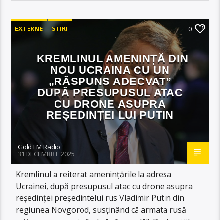
EXTERNE
STIRI
0
KREMLINUL AMENINȚĂ DIN
NOU UCRAINA CU UN
„RĂSPUNS ADECVAT”
DUPĂ PRESUPUSUL ATAC
CU DRONE ASUPRA
REȘEDINȚEI LUI PUTIN
Gold FM Radio
31 DECEMBRIE 2025
Kremlinul a reiterat amenințările la adresa
Ucrainei, după presupusul atac cu drone asupra
reședinței președintelui rus Vladimir Putin din
regiunea Novgorod, susținând că armata rusă