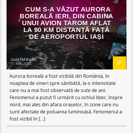
CUM S-A VĂZUT AURORA
BOREALĂ IERI, DIN CABINA
UNUI AVION TAROM AFLAT
LA 90 KM DISTANȚĂ FAȚĂ
DE AEROPORTUL IAȘI
Gold FM Radio
11 MAI 2024
Aurora boreală a fost vizibilă din România, în
noaptea de vineri spre sâmbătă, la o intensitate
care nu a mai fost observată de sute de ani.
Fenomenul a putut fi urmărit cu ochiul liber, înspre
nord, mai ales din afara oraşelor, în zone care nu
sunt afectate de poluarea luminoasă. Fenomenul a
fost vizibil în […]