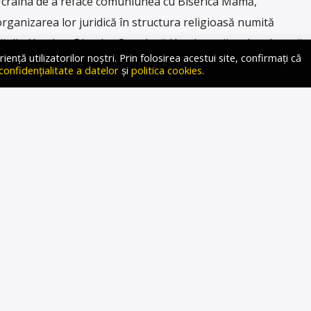
craina de a reface comuniunea cu Biserica Mamă,
rganizarea lor juridică în structura religioasă numită
 din Ucraina, Biserica Ortodoxă Ucraineană, subordonată
ță utilizatorilor noștri. Prin folosirea acestui site, confirmați că
 Moscova, dar independentă din punct de vedere juridic, a
 confidențialitate a datelor
și
politica cookies
.