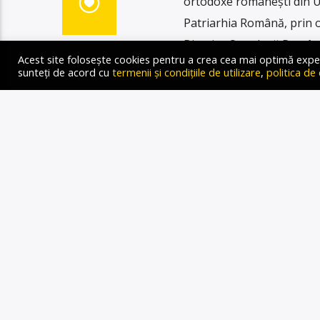
ortodoxe românești din U
Patriarhia Română, prin o
Biserica Ortodoxă Română
Acest site folosește cookies pentru a crea cea mai optimă experien
canonic Patriarhiei de la
sunteți de acord cu
termenii și condițiile de utilizare
,
politica de
menționat că decizia […]