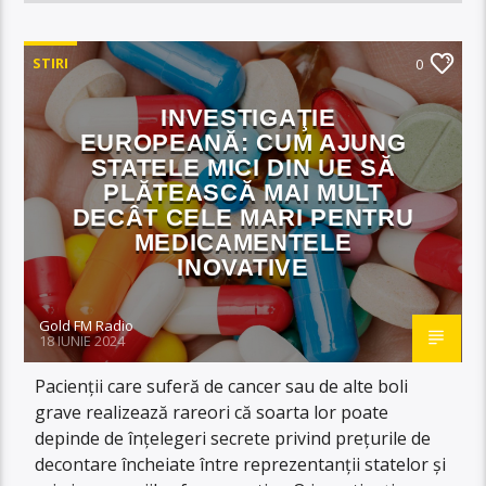
STIRI
0
INVESTIGAŢIE
EUROPEANĂ: CUM AJUNG
STATELE MICI DIN UE SĂ
PLĂTEASCĂ MAI MULT
DECÂT CELE MARI PENTRU
MEDICAMENTELE
INOVATIVE
Gold FM Radio
18 IUNIE 2024
Pacienţii care suferă de cancer sau de alte boli
grave realizează rareori că soarta lor poate
depinde de înţelegeri secrete privind preţurile de
decontare încheiate între reprezentanţii statelor şi