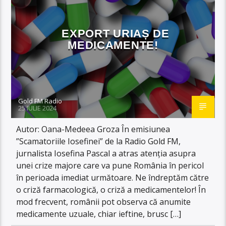
EXPORT URIAȘ DE
MEDICAMENTE!
Gold FM Radio
25 IULIE 2024
Autor: Oana-Medeea Groza În emisiunea
”Scamatoriile Iosefinei” de la Radio Gold FM,
jurnalista Iosefina Pascal a atras atenția asupra
unei crize majore care va pune România în pericol
în perioada imediat următoare. Ne îndreptăm către
o criză farmacologică, o criză a medicamentelor! În
mod frecvent, românii pot observa că anumite
medicamente uzuale, chiar ieftine, brusc […]