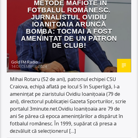
METODE MAFIOTE ÎN
FOTBALUL ROMÂNESC.
JURNALISTUL OVIDIU
IOANIȚOAIA ARUNCĂ
BOMBA: TOCMAI A FOST
AMENINȚAT DE UN PATRON
DE CLUB!
Gold FM Radio
14 DECEMBRIE 2024
Mihai Rotaru (52 de ani), patronul echipei CSU
Craiova, echipă aflată pe locul 5 în Superligă, l-a
amenințat pe ziaristului Ovidiu Ioanițoaia (79 de
ani), directorul publicației Gazeta Sporturilor, scrie
portalul 3minute.net.Ovidiu Ioanițoaia are 79 de
ani Se părea că epoca amenințărilor a dispărut în
fotbalul românesc. În 1999, supărat că presa a
dezvăluit că selecționerul […]