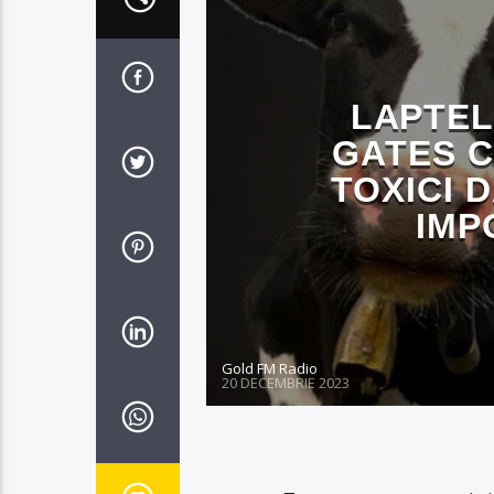
LAPTELE
GATES C
TOXICI 
IMP
Gold FM Radio
20 DECEMBRIE 2023