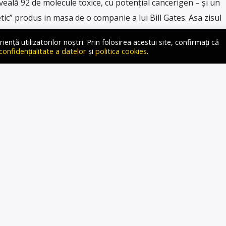
veală 92 de molecule toxice, cu potențial cancerigen – și un
etic” produs in masa de o companie a lui Bill Gates. Asa zisul
în magazinele alimentare din America, potrivit Health
ță utilizatorilor noștri. Prin folosirea acestui site, confirmați că
 Laptele fals, vândut de compamnia Bored Cow, folosește
 confidențialitate a datelor
și
politica cookies
.