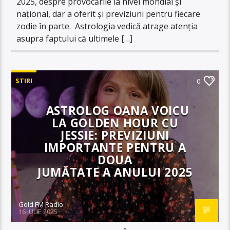
2025, despre provocările la nivel mondial și
național, dar a oferit și previziuni pentru fiecare
zodie în parte. Astrologia vedică atrage atenția
asupra faptului că ultimele […]
STIRI
0
ASTROLOG OANA VOICU
LA GOLDEN HOUR CU
JESSIE: PREVIZIUNI
IMPORTANTE PENTRU A
DOUA
JUMĂTATE A ANULUI 2025
Gold FM Radio
16 IULIE 2025