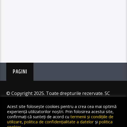
PAGINI
© Copyright 2025. Toate drepturile rezervate. SC
Angus Resources SRL
Acest site folosește cookies pentru a crea cea mai optimă
experiență utilizatorilor noștri. Prin folosirea acestui site,
confirmați că sunteți de acord cu
termenii și condițiile de
utilizare
,
politica de confidențialitate a datelor
și
politica
cookies
.