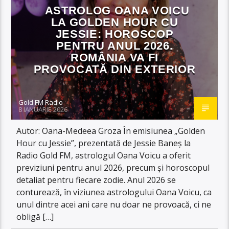
ASTROLOG OANA VOICU
LA GOLDEN HOUR CU
JESSIE: HOROSCOP
PENTRU ANUL 2026.
ROMÂNIA VA FI
PROVOCATĂ DIN EXTERIOR
Gold FM Radio
8 IANUARIE 2026
Autor: Oana-Medeea Groza În emisiunea „Golden
Hour cu Jessie”, prezentată de Jessie Baneș la
Radio Gold FM, astrologul Oana Voicu a oferit
previziuni pentru anul 2026, precum și horoscopul
detaliat pentru fiecare zodie. Anul 2026 se
conturează, în viziunea astrologului Oana Voicu, ca
unul dintre acei ani care nu doar ne provoacă, ci ne
obligă […]