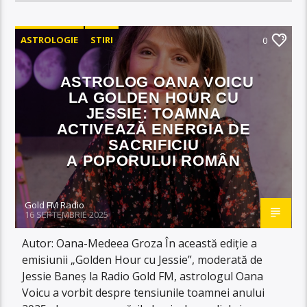
ASTROLOGIE
STIRI
0
ASTROLOG OANA VOICU
LA GOLDEN HOUR CU
JESSIE: TOAMNA
ACTIVEAZĂ ENERGIA DE
SACRIFICIU
A POPORULUI ROMÂN
Gold FM Radio
16 SEPTEMBRIE 2025
Autor: Oana-Medeea Groza În această ediție a
emisiunii „Golden Hour cu Jessie”, moderată de
Jessie Baneș la Radio Gold FM, astrologul Oana
Voicu a vorbit despre tensiunile toamnei anului