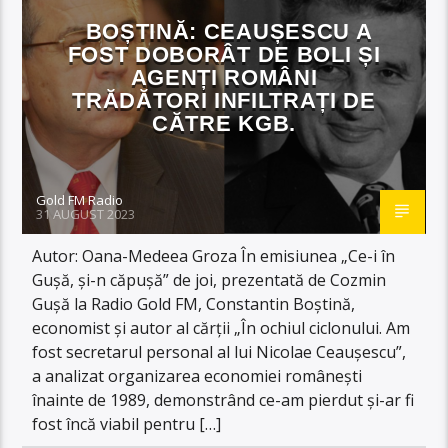
BOȘTINĂ: CEAUȘESCU A
FOST DOBORÂT DE BOLI ȘI
AGENȚI ROMÂNI
TRĂDĂTORI INFILTRAȚI DE
CĂTRE KGB.
Gold FM Radio
31 AUGUST 2023
Autor: Oana-Medeea Groza În emisiunea „Ce-i în
Gușă, și-n căpușă” de joi, prezentată de Cozmin
Gușă la Radio Gold FM, Constantin Boștină,
economist și autor al cărții „În ochiul ciclonului. Am
fost secretarul personal al lui Nicolae Ceaușescu”,
a analizat organizarea economiei românești
înainte de 1989, demonstrând ce-am pierdut și-ar fi
fost încă viabil pentru […]