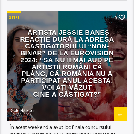
STIRI
0
ARTISTA JESSIE BANEȘ
REACȚIE DURĂ LA ADRESA
CASTIGATORULUI “NON-
BINAR” DE LA EUROVISION
2024: “SĂ NU ÎI MAI AUD PE
ARTISTII ROMÂNI CĂ
PLÂNG, CĂ ROMÂNIA NU A
PARTICIPAT ANUL ACESTA.
VOI AȚI VĂZUT
CINE A CÂȘTIGAT?”
Gold FM Radio
12 MAI 2024
În acest weekend a avut loc finala concursului