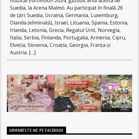
muzical Eurovision 2024, găzduit anul acesta de
Suedia, la Arena Malmö. Au participat în finală 26
de țări: Suedia, Ucraina, Germania, Luxemburg,
Olanda (eliminată), Israel, Lituania, Spania, Estonia,
Irlanda, Letonia, Grecia, Regatul Unit, Norvegia,
Italia, Serbia, Finlanda, Portugalia, Armenia, Cipru,
Elveția, Slovenia, Croația, Georgia, Franța și
Austria. […]
URMARESTE-NE PE FACEBOOK