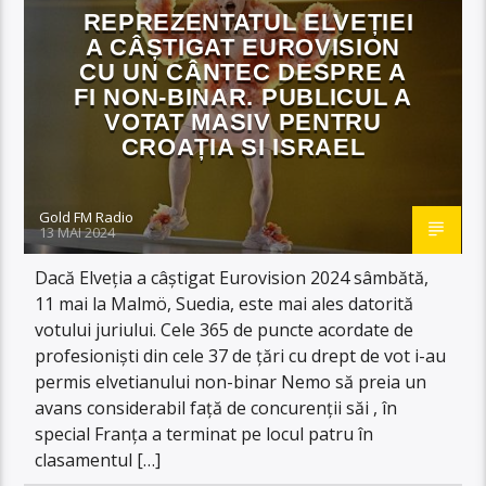
REPREZENTATUL ELVEȚIEI
A CÂȘTIGAT EUROVISION
CU UN CÂNTEC DESPRE A
FI NON-BINAR. PUBLICUL A
VOTAT MASIV PENTRU
CROAȚIA SI ISRAEL
Gold FM Radio
13 MAI 2024
Dacă Elveția a câștigat Eurovision 2024 sâmbătă,
11 mai la Malmö, Suedia, este mai ales datorită
votului juriului. Cele 365 de puncte acordate de
profesioniști din cele 37 de țări cu drept de vot i-au
permis elvetianului non-binar Nemo să preia un
avans considerabil față de concurenții săi , în
special Franța a terminat pe locul patru în
clasamentul […]