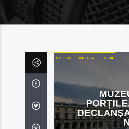
EXTERNE
SOCIETATE
STIRI
MUZEU
PORȚILE
DECLANȘA