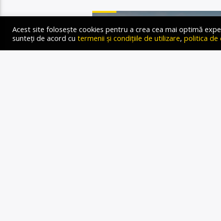
STIRI
Acest site folosește cookies pentru a crea cea mai optimă experien
sunteți de acord cu
termenii și condițiile de utilizare
,
politica de
POVESTE
RECONST
REMBR
Gold FM Radio
16 IUNIE 2024