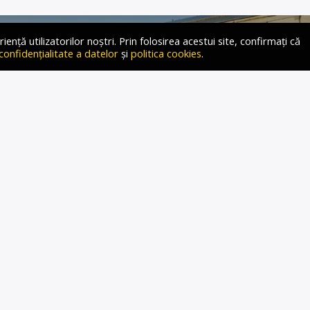
ță utilizatorilor noștri. Prin folosirea acestui site, confirmați că
 confidențialitate a datelor
și
politica cookies
.
A UNUI MUZEU BAVAREZ
RUIT, CU BOTTICELLI,
ANDT, JAN BRUEGHEL