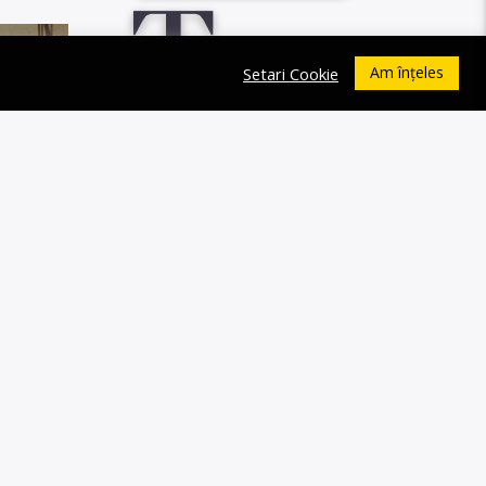
0
Am înțeles
Setari Cookie