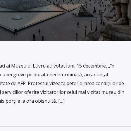
ți ai Muzeului Luvru au votat luni, 15 decembrie, „în
a unei greve pe durată nedeterminată, au anunțat
itate de AFP. Protestul vizează deteriorarea condițiilor de
 serviciilor oferite vizitatorilor celui mai vizitat muzeu din
is porțile la ora obișnuită, […]