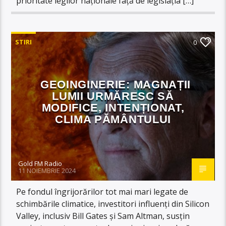
prioritate legilor naționale față de legislația […]
STIRI
0
GEOINGINERIE: MAGNAȚII
LUMII URMĂRESC SĂ
MODIFICE, INTENȚIONAT,
CLIMA PĂMÂNTULUI
Gold FM Radio
11 NOIEMBRIE 2024
Pe fondul îngrijorărilor tot mai mari legate de
schimbările climatice, investitori influenți din Silicon
Valley, inclusiv Bill Gates și Sam Altman, susțin