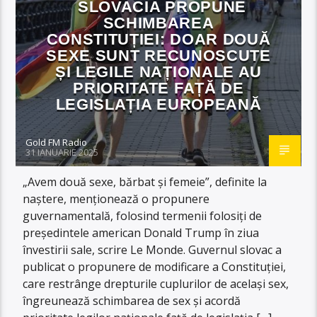
SLOVACIA PROPUNE
SCHIMBAREA
CONSTITUȚIEI: DOAR DOUĂ
SEXE SUNT RECUNOSCUTE
ȘI LEGILE NAȚIONALE AU
PRIORITATE FAȚĂ DE
LEGISLAȚIA EUROPEANĂ
Gold FM Radio
31 IANUARIE 2025
„Avem două sexe, bărbat și femeie”, definite la
naștere, menționează o propunere
guvernamentală, folosind termenii folosiți de
președintele american Donald Trump în ziua
învestirii sale, scrire Le Monde. Guvernul slovac a
publicat o propunere de modificare a Constituției,
care restrânge drepturile cuplurilor de același sex,
îngreunează schimbarea de sex și acordă