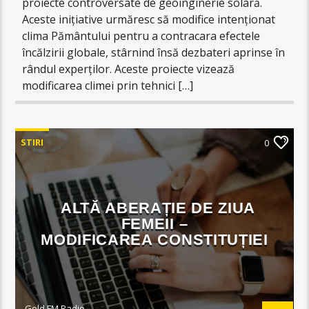
proiecte controversate de geoinginerie solară.
Aceste inițiative urmăresc să modifice intenționat
clima Pământului pentru a contracara efectele
încălzirii globale, stârnind însă dezbateri aprinse în
rândul experților. Aceste proiecte vizează
modificarea climei prin tehnici […]
STIRI
0
ALTĂ ABERAȚIE DE ZIUA
FEMEII –
MODIFICAREA CONSTITUȚIEI
Gold FM Radio