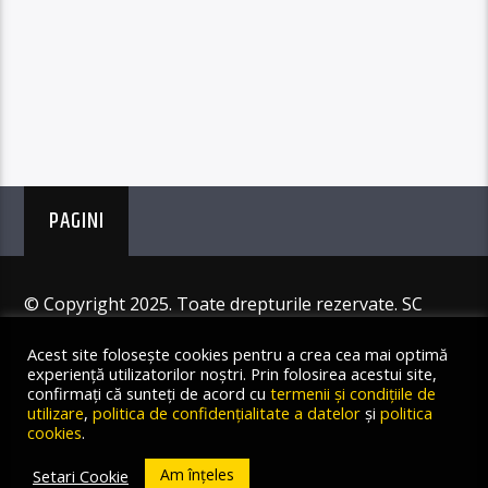
PAGINI
© Copyright 2025. Toate drepturile rezervate. SC
Angus Resources SRL
Acest site folosește cookies pentru a crea cea mai optimă
experiență utilizatorilor noștri. Prin folosirea acestui site,
confirmați că sunteți de acord cu
termenii și condițiile de
utilizare
,
politica de confidențialitate a datelor
și
politica
cookies
.
Am înțeles
Setari Cookie