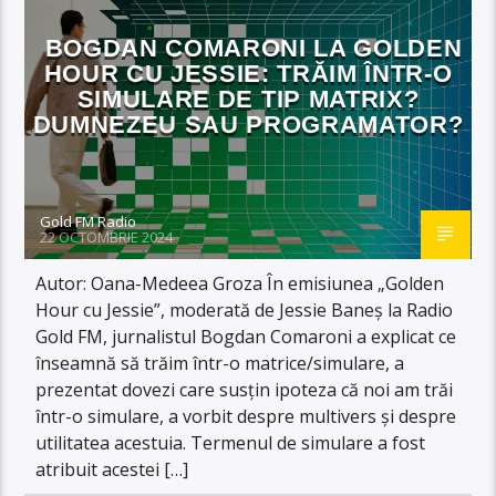
BOGDAN COMARONI LA GOLDEN
HOUR CU JESSIE: TRĂIM ÎNTR-O
SIMULARE DE TIP MATRIX?
DUMNEZEU SAU PROGRAMATOR?
Gold FM Radio
22 OCTOMBRIE 2024
Autor: Oana-Medeea Groza În emisiunea „Golden
Hour cu Jessie”, moderată de Jessie Baneș la Radio
Gold FM, jurnalistul Bogdan Comaroni a explicat ce
înseamnă să trăim într-o matrice/simulare, a
prezentat dovezi care susțin ipoteza că noi am trăi
într-o simulare, a vorbit despre multivers și despre
utilitatea acestuia. Termenul de simulare a fost
atribuit acestei […]