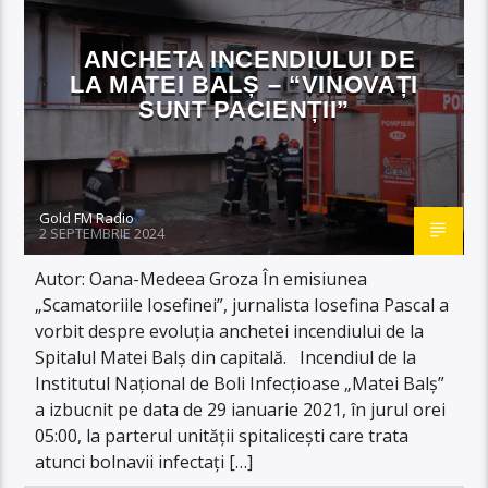
ANCHETA INCENDIULUI DE
LA MATEI BALȘ – “VINOVAȚI
SUNT PACIENȚII”
Gold FM Radio
2 SEPTEMBRIE 2024
Autor: Oana-Medeea Groza În emisiunea
„Scamatoriile Iosefinei”, jurnalista Iosefina Pascal a
vorbit despre evoluția anchetei incendiului de la
Spitalul Matei Balș din capitală. Incendiul de la
Institutul Național de Boli Infecțioase „Matei Balș”
a izbucnit pe data de 29 ianuarie 2021, în jurul orei
05:00, la parterul unității spitalicești care trata
atunci bolnavii infectați […]