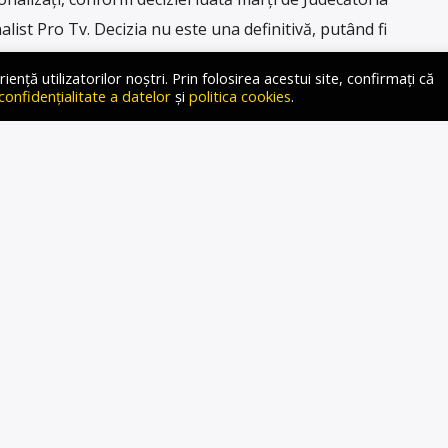
list Pro Tv. Decizia nu este una definitivă, putând fi
de 10 zile. Instanţa l-a condamnat la doi ani de închisoare
ță utilizatorilor noștri. Prin folosirea acestui site, confirmați că
 confidențialitate a datelor
și
politica cookies
.