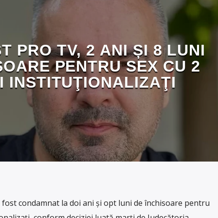
 PRO TV, 2 ANI ȘI 8 LUNI
SOARE PENTRU SEX CU 2
I INSTITUŢIONALIZAŢI
 fost condamnat la doi ani şi opt luni de închisoare pentru
ionalizaţi, conform deciziei luată marţi de Judecătoria