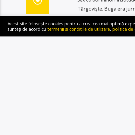
Târgovişte. Buga era jurna
atacată cu apel în termen 
Acest site folosește cookies pentru a crea cea mai optimă experien
pentru […]
sunteți de acord cu
termenii și condițiile de utilizare
,
politica de