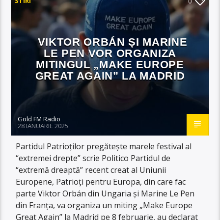
STIRI
0
VIKTOR ORBÁN ȘI MARINE
LE PEN VOR ORGANIZA
MITINGUL „MAKE EUROPE
GREAT AGAIN” LA MADRID
Gold FM Radio
28 IANUARIE 2025
Partidul Patrioților pregătește marele festival al
“extremei drepte” scrie Politico Partidul de
“extremă dreaptă” recent creat al Uniunii
Europene, Patrioți pentru Europa, din care fac
parte Viktor Orbán din Ungaria și Marine Le Pen
din Franța, va organiza un miting „Make Europe
Great Again” la Madrid pe 8 februarie, au declarat