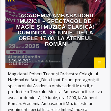
STIRI
0
ACADEMIA AMBASADORII
MUZICII – SPECTACOL DE
MAGIE ȘI MUZICĂ CLASICĂ!
DUMINICĂ, 29 IUNIE, DE LA
ORELE 17.00, LA ATENEUL
ROMÂN
Gold FM Radio
25 IUNIE 2025
Magicianul Robert Tudor și Orchestra Colegiului
Național de Arte „Dinu Lipatti” sunt protagoniștii
spectacolului Academia Ambasadorii Muzicii, o
producție a Teatrului Muzical Ambasadorii, care va
avea loc duminică, 29 iunie, ora 17:00, la Ateneul
Român. Academia Ambasadorii Muzicii este un
eveniment special în care se îmbină muzica