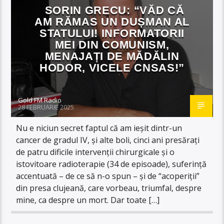
SORIN GRECU: “VĂD CĂ
AM RĂMAS UN DUȘMAN AL
STATULUI! INFORMATORII
MEI DIN COMUNISM,
MENAJAȚI DE MĂDĂLIN
HODOR, VICELE CNSAS!”
Gold FM Radio
28 FEBRUARIE 2025
Nu e niciun secret faptul că am ieșit dintr-un
cancer de gradul IV, și alte boli, cinci ani presărați
de patru dificile intervenții chirurgicale și o
istovitoare radioterapie (34 de episoade), suferință
accentuată – de ce să n-o spun – și de “acoperiții”
din presa clujeană, care vorbeau, triumfal, despre
mine, ca despre un mort. Dar toate […]