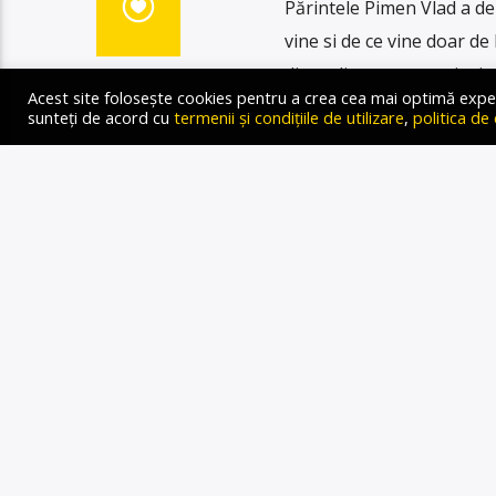
Părintele Pimen Vlad a de
vine si de ce vine doar de
discreditare a acestei min
Acest site folosește cookies pentru a crea cea mai optimă experien
aduce în fiecare an o dova
sunteți de acord cu
termenii și condițiile de utilizare
,
politica de