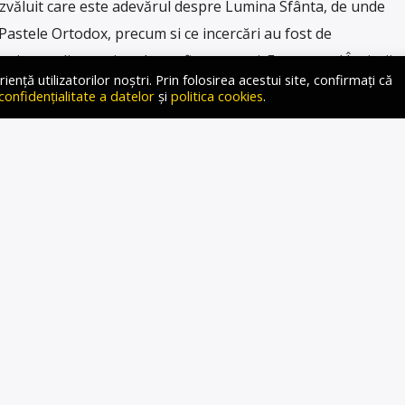
zvăluit care este adevărul despre Lumina Sfânta, de unde
 Pastele Ortodox, precum si ce incercări au fost de
uni, sau, dimpotriva, de confirmare a ei: Fenomenul Învierii
ță utilizatorilor noștri. Prin folosirea acestui site, confirmați că
dă clară a existenței minunilor, chiar dacă doar câțiva […]
 confidențialitate a datelor
și
politica cookies
.