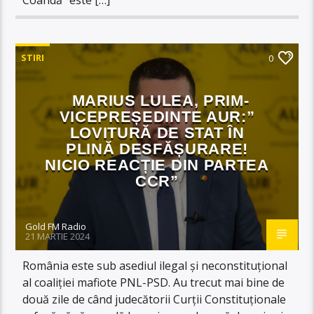
STIRI
0
MARIUS LULEA, PRIM-
VICEPREȘEDINTE AUR:”
LOVITURĂ DE STAT ÎN
PLINĂ DESFĂȘURARE!
NICIO REACȚIE DIN PARTEA
CCR”
Gold FM Radio
21 MARTIE 2024
România este sub asediul ilegal și neconstituțional
al coaliției mafiote PNL-PSD. Au trecut mai bine de
două zile de când judecătorii Curții Constituționale