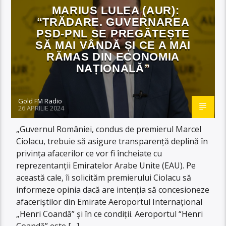
MARIUS LULEA (AUR):
“TRĂDARE. GUVERNAREA
PSD-PNL SE PREGĂTEȘTE
SĂ MAI VÂNDĂ ȘI CE A MAI
RĂMAS DIN ECONOMIA
NAȚIONALĂ”
Gold FM Radio
26 APRILIE 2024
„Guvernul României, condus de premierul Marcel
Ciolacu, trebuie să asigure transparență deplină în
privința afacerilor ce vor fi încheiate cu
reprezentanții Emiratelor Arabe Unite (EAU). Pe
această cale, îi solicităm premierului Ciolacu să
informeze opinia dacă are intenția să concesioneze
afaceriștilor din Emirate Aeroportul Internațional
„Henri Coandă” și în ce condiții. Aeroportul “Henri
Coandă” este […]