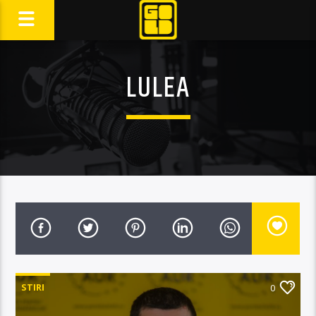
LULEA
STIRI
0