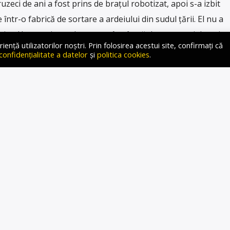
uzeci de ani a fost prins de brațul robotizat, apoi s-a izbit
ntr-o fabrică de sortare a ardeiului din sudul țării. El nu a
risien Un angajat sud-coreean în vârstă de patruzeci de ani
ță utilizatorilor noștri. Prin folosirea acestui site, confirmați că
braț robot pe care îl inspecta, relatează BBC . Angajatul
 confidențialitate a datelor
și
politica cookies
.