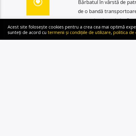
Bărbatul în vârstă de patr
de o bandă transportoare î
supraviețuit, scrie Le Pa
Acest site folosește cookies pentru a crea cea mai optimă experien
a murit marți, ucis de un 
sunteți de acord cu
termenii și condițiile de utilizare
,
politica de
verifica […]