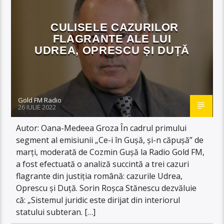
CULISELE CAZURILOR
FLAGRANTE ALE LUI
UDREA, OPRESCU ȘI DUȚĂ
Gold FM Radio
26 IULIE 2022
Autor: Oana-Medeea Groza În cadrul primului
segment al emisiunii „Ce-i în Gușă, și-n căpușă” de
marți, moderată de Cozmin Gușă la Radio Gold FM,
a fost efectuată o analiză succintă a trei cazuri
flagrante din justiția română: cazurile Udrea,
Oprescu și Duță. Sorin Roșca Stănescu dezvăluie
că: „Sistemul juridic este dirijat din interiorul
statului subteran. […]