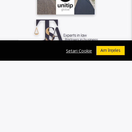
Am înțeles
Setari Cookie
0