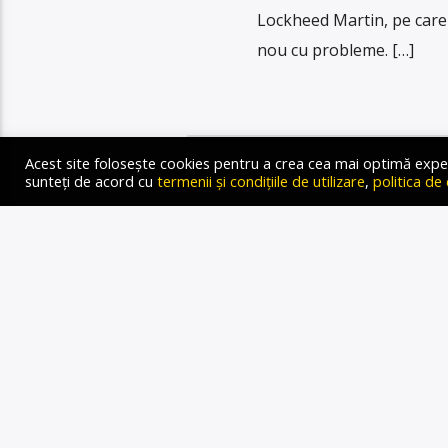
Lockheed Martin, pe care 
nou cu probleme. […]
Acest site folosește cookies pentru a crea cea mai optimă experien
sunteți de acord cu
termenii și condițiile de utilizare
,
politica de
STIRI
ROMÂNIA
23-LEA PA
P