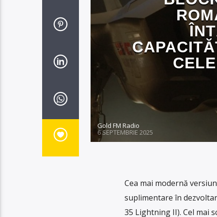
ROMÂ
ÎNT
CAPACITĂ
CELE
Gold FM Radio
6 SEPTEMBRIE 2025
Cea mai modernă versiune a
suplimentare în dezvoltar
35 Lightning II). Cel mai