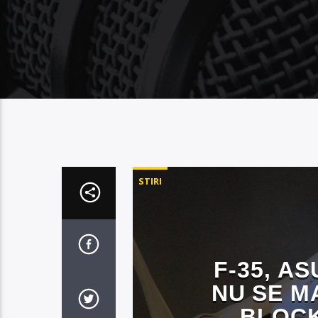
STIRI
F-35, A
NU SE M
BLOCK