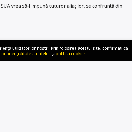
SUA vrea să-l impună tuturor aliaților, se confruntă din
ță utilizatorilor noștri. Prin folosirea acestui site, confirmați că
 confidențialitate a datelor
și
politica cookies
.
 VA LIVRA ÎN CURÂND AL
CHET DE AJUTOR MILITAR
ENTRU UCRAINA