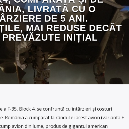
NIA, LIVRATĂ CU O
ÂRZIERE DE 5 ANI.
ȚILE, MAI REDUSE DECÂT
 PREVĂZUTE INIȚIAL
 F-35, Block 4, se confruntă cu întârzieri și costuri
e. România a cumpărat la rândul ei acest avion (varianta F-
 scump avion din lume, produs de gigantul american