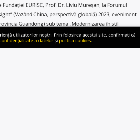
le Fundaţiei EURISC, Prof. Dr. Liviu Mureșan, la Forumul
nsight” (Văzând China, perspectivă globală) 2023, eveniment
rovincia Guandong) sub tema „Modernizarea în stil
înaltă calitate, în cadrul inițiativei ‘O centură, un […]
ță utilizatorilor noștri. Prin folosirea acestui site, confirmați că
 confidențialitate a datelor
și
politica cookies
.