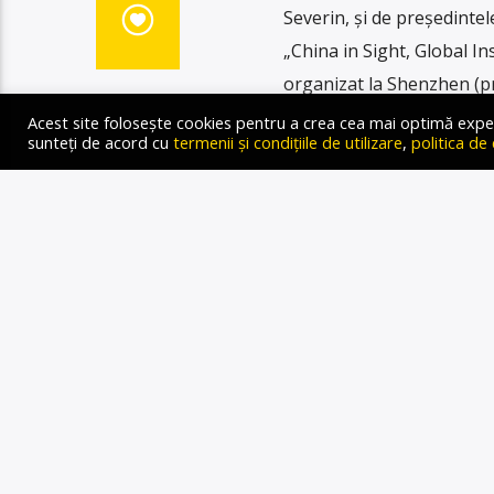
Severin, și de președinte
„China in Sight, Global I
organizat la Shenzhen (p
chinezesc și cooperarea de 
Acest site folosește cookies pentru a crea cea mai optimă experien
sunteți de acord cu
termenii și condițiile de utilizare
,
politica de