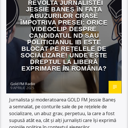
REVOLTA JURNALISTEI
JESSIE BANEȘ ÎN FAȚA
ABUZURILOR CRASE
ÎMPOTRIVA PRESEI: ORICE
VIDEOCLIP DESPRE
CANDIDATUL ND SAU
POLITICIANUL IB ESTE
BLOCAT PE REȚELELE DE
SOCIALIZARE! UNDE ESTE
DREPTUL LA LIBERĂ
EXPRIMARE ÎN ROMÂNIA?
Gold FM Radio
9 APRILIE 2025
Jurnalista și moderatoarea GOLD FM Jessie Baneș
a semnalat, pe conturile sale de pe rețelele de
socializare, un abuz grav, perpetuu, la care a fost
supusă atât ea, cât și alți jurnaliști care își exprimă
opiniile politice în contextul alegerilor