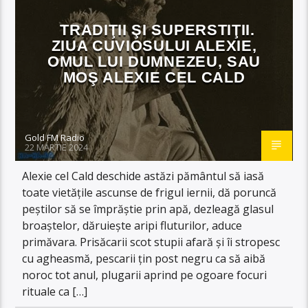
TRADIŢII ŞI SUPERSTIŢII.
ZIUA CUVIOSULUI ALEXIE,
OMUL LUI DUMNEZEU, SAU
MOŞ ALEXIE CEL CALD
Gold FM Radio
22 MARTIE 2024
Alexie cel Cald deschide astăzi pământul să iasă
toate vietățile ascunse de frigul iernii, dă poruncă
peștilor să se împrăștie prin apă, dezleagă glasul
broaștelor, dăruiește aripi fluturilor, aduce
primăvara. Prisăcarii scot stupii afară și îi stropesc
cu agheasmă, pescarii țin post negru ca să aibă
noroc tot anul, plugarii aprind pe ogoare focuri
rituale ca […]