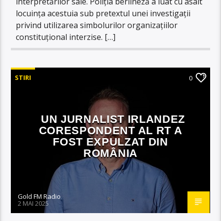
interpretărilor sale. Poliția berlineză a luat cu asalt
locuința acestuia sub pretextul unei investigații
privind utilizarea simbolurilor organizațiilor
constituțional interzise. […]
STIRI
0
UN JURNALIST IRLANDEZ
CORESPONDENT AL RT A
FOST EXPULZAT DIN
ROMÂNIA
Gold FM Radio
2 MAI 2025