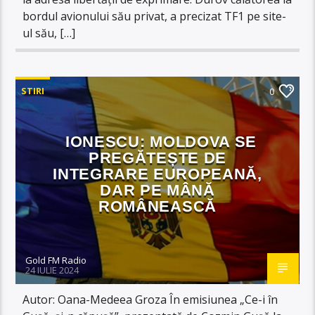
bordul avionului său privat, a precizat TF1 pe site-
ul său, […]
STIRI
0
IONESCU: MOLDOVA SE
PREGĂTEȘTE DE
INTEGRARE EUROPEANĂ,
DAR PE MÂNĂ
ROMÂNEASCĂ
Gold FM Radio
24 IULIE 2024
Autor: Oana-Medeea Groza În emisiunea „Ce-i în