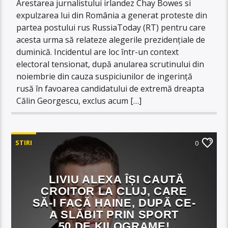
Arestarea jurnalistului irlandez Chay Bowes si
expulzarea lui din România a generat proteste din
partea postului rus RussiaToday (RT) pentru care
acesta urma să relateze alegerile prezidențiale de
duminică. Incidentul are loc într-un context
electoral tensionat, după anularea scrutinului din
noiembrie din cauza suspiciunilor de ingerință
rusă în favoarea candidatului de extremă dreapta
Călin Georgescu, exclus acum […]
STIRI
0
LIVIU ALEXA ÎȘI CAUTĂ
CROITOR LA CLUJ, CARE
SĂ-I FACĂ HAINE, DUPĂ CE-
A SLĂBIT PRIN SPORT
50 DE KILOGRAME!