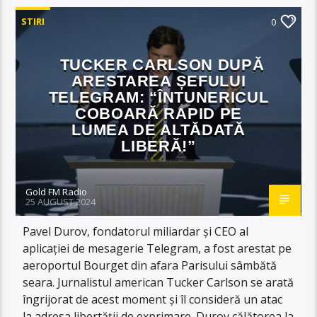
STIRI
0
TUCKER CARLSON DUPĂ
ARESTAREA ȘEFULUI
TELEGRAM: “ÎNTUNERICUL
COBOARĂ RAPID PE
LUMEA DE ALTĂDATĂ
LIBERĂ!”
Gold FM Radio
25 AUGUST 2024
Pavel Durov, fondatorul miliardar și CEO al
aplicației de mesagerie Telegram, a fost arestat pe
aeroportul Bourget din afara Parisului sâmbătă
seara. Jurnalistul american Tucker Carlson se arată
îngrijorat de acest moment și îl consideră un atac
la adresa libertății de exprimare. Durov călătorea la