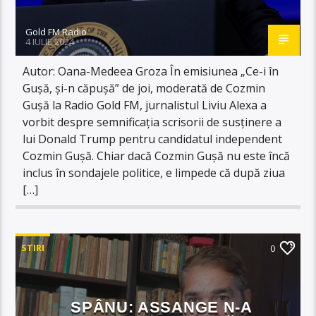
Gold FM Radio
4 IULIE 2024
Autor: Oana-Medeea Groza În emisiunea „Ce-i în
Gușă, și-n căpușă” de joi, moderată de Cozmin
Gușă la Radio Gold FM, jurnalistul Liviu Alexa a
vorbit despre semnificația scrisorii de susținere a
lui Donald Trump pentru candidatul independent
Cozmin Gușă. Chiar dacă Cozmin Gușă nu este încă
inclus în sondajele politice, e limpede că după ziua
[…]
STIRI
0
SPÂNU: ASSANGE N-A