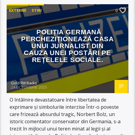
EXTERNE
STIRI
0
POLIȚIA GERMANĂ
PERCHEZIȚIONEAZĂ CASA
UNUI JURNALIST DIN
CAUZA UNEI POSTĂRI PE
REȚELELE SOCIALE.
Gold FM Radio
24 OCTOMBRIE 2025
O întâlnire devastatoare între libertatea de
exprimare și simbolurile interzise Într-o poveste
care frizează absurdul tragic, Norbert Bolz, un
istoric comentator conservator din Germania, s-a
trezit în mijlocul unui teren minat al legii și al