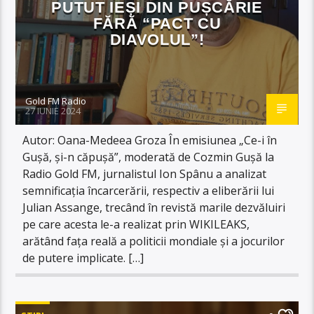
PUTUT IEȘI DIN PUȘCĂRIE
FĂRĂ “PACT CU
DIAVOLUL”!
Gold FM Radio
27 IUNIE 2024
Autor: Oana-Medeea Groza În emisiunea „Ce-i în
Gușă, și-n căpușă”, moderată de Cozmin Gușă la
Radio Gold FM, jurnalistul Ion Spânu a analizat
semnificația încarcerării, respectiv a eliberării lui
Julian Assange, trecând în revistă marile dezvăluiri
pe care acesta le-a realizat prin WIKILEAKS,
arătând fața reală a politicii mondiale și a jocurilor
de putere implicate. […]