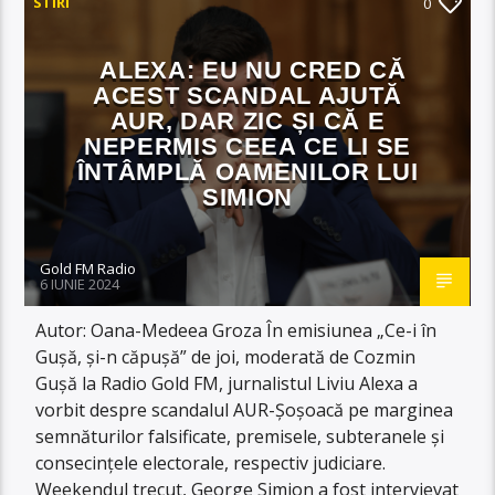
STIRI
0
ALEXA: EU NU CRED CĂ
ACEST SCANDAL AJUTĂ
AUR, DAR ZIC ȘI CĂ E
NEPERMIS CEEA CE LI SE
ÎNTÂMPLĂ OAMENILOR LUI
SIMION
Gold FM Radio
6 IUNIE 2024
Autor: Oana-Medeea Groza În emisiunea „Ce-i în
Gușă, și-n căpușă” de joi, moderată de Cozmin
Gușă la Radio Gold FM, jurnalistul Liviu Alexa a
vorbit despre scandalul AUR-Șoșoacă pe marginea
semnăturilor falsificate, premisele, subteranele și
consecințele electorale, respectiv judiciare.
Weekendul trecut, George Simion a fost intervievat