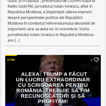
Gușă, și-n căpușă”, prezentată de Cozmin Gușă la
Radio Gold FM, jurnalistul Iulian Ionescu, aflat în
Republica Moldova, a împărtășit câteva impresii
despre perspectivele politice ale Republicii
Moldova în contextul referendumului deosebit de
important care va avea loc în octombrie. Vizita
jurnalistului Iulian Ionescu în Republica Moldova
are […]
STIRI
0
ALEXA: TRUMP A FĂCUT
UN LUCRU EXTRAORDINAR
CU SCRISOAREA PENTRU
ROMÂNIA, TREBUIE SĂ FIM
RECUNOSCĂTORI ȘI SĂ
PROFITĂM!