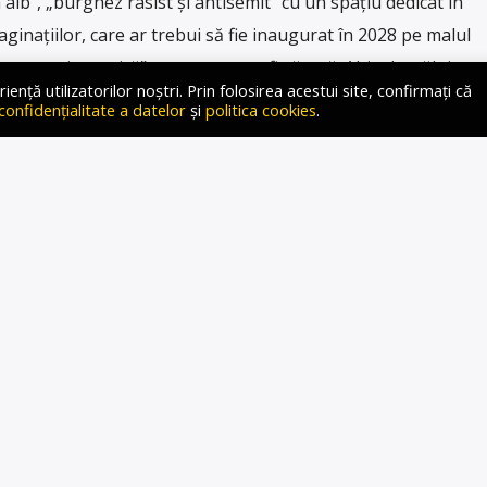
lb”, „burghez rasist și antisemit” cu un spațiu dedicat în
aginațiilor, care ar trebui să fie inaugurat în 2028 pe malul
 „moștenire toxică” care nu poate fi văzută. Abia dezvăluit,
ță utilizatorilor noștri. Prin folosirea acestui site, confirmați că
 confidențialitate a datelor
și
politica cookies
.