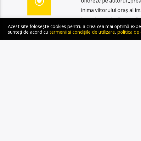
onoreze pe autorul „prea a
inima viitorului oraș al im
Loarei, scrie Le Figaro. O
Acest site folosește cookies pentru a crea cea mai optimă experien
proiectul […]
sunteți de acord cu
termenii și condițiile de utilizare
,
politica de