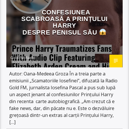
CONFESIUNEA
SCABROASĂ A PRINȚULUI
HARRY
DESPRE PENISUL SĂU
Gold FM Radio
16 IANUARIE 2023
Autor: Oana-Medeea Groza În a treia parte a
emisiunii „Scamatoriile Iosefinei”, difuzată la Radio
Gold FM, jurnalista Iosefina Pascal a pus sub lupă
un aspect jenant al confesiunilor Prințului Harry
din recenta carte autobiografică. „Am crezut că e
fake news, dar, din păcate nu e. Este o dezvăluire
grețoasă dintr-un extras al carții Prințului Harry,
[…]