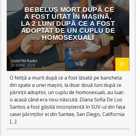
BEBELUȘ MORT DUPĂ CE
A FOST UITAT ÎN MAȘINĂ,
LA 2 LUNI DUPĂ CE A FOST
ADOPTAT DE UN CUPLU DE
HOMOSEXUALI
Gold FM Radio
25 IUNIE 2024
O fetiță a murit după ce a fost lăsată pe bancheta
din spate a unei mașini, la doar două luni după ce
părinții adoptivi, un cuplu de homosexuali, au luat-
o acasă când era nou-născută. Diana Sofia De Los
Santos a fost găsită inconștientă în SUV-ul din fața
casei părinților ei din Santee, San Diego, California
[…]