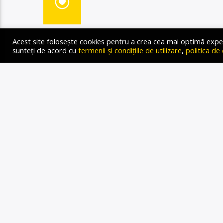
Discuțiile de duminică d
Acest site folosește cookies pentru a crea cea mai optimă experien
putea deschide calea pent
sunteți de acord cu
termenii și condițiile de utilizare
,
politica de
președintele rus Vladimir P
discuțiile, conform Fox Ne
ca un pas înainte în efort