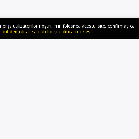
intre președintele Donald Trump și Volodymyr Zelenskyy ar
ță utilizatorilor noștri. Prin folosirea acestui site, confirmați că
ru prima convorbire telefonică dintre Zelenskyy și
 confidențialitate a datelor
și
politica cookies
.
utin în ultimii cinci ani, a declarat o sursă familiarizată cu
ws. Și, deși întâlnirea de la Mar-a-Lago a fost prezentată
urile de pace conduse de […]