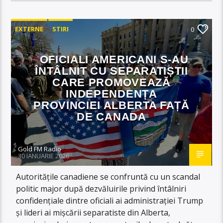
EXTERNE
STIRI
0
OFICIALI AMERICANI S-AU
ÎNTÂLNIT CU SEPARATIȘTII
CARE PROMOVEAZĂ
INDEPENDENȚA
PROVINCIEI ALBERTA FAȚĂ
DE CANADA
Gold FM Radio
30 IANUARIE 2026
Autoritățile canadiene se confruntă cu un scandal
politic major după dezvăluirile privind întâlniri
confidențiale dintre oficiali ai administrației Trump
și lideri ai mișcării separatiste din Alberta,