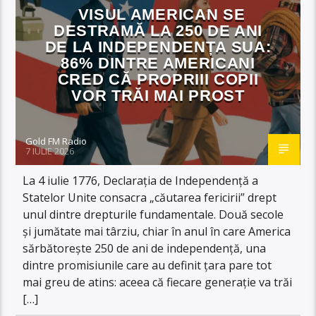
VISUL AMERICAN SE
DESTRAMĂ LA 250 DE ANI
DE LA INDEPENDENȚA SUA:
86% DINTRE AMERICANI
CRED CĂ PROPRIII COPII
VOR TRĂI MAI PROST
Gold FM Radio
7 IULIE 2026
La 4 iulie 1776, Declarația de Independență a
Statelor Unite consacra „căutarea fericirii” drept
unul dintre drepturile fundamentale. Două secole
și jumătate mai târziu, chiar în anul în care America
sărbătorește 250 de ani de independență, una
dintre promisiunile care au definit țara pare tot
mai greu de atins: aceea că fiecare generație va trăi
[…]