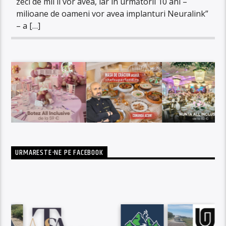
zeci de mii îl vor avea, iar în următorii 10 ani –
milioane de oameni vor avea implanturi Neuralink”
– a […]
URMARESTE-NE PE FACEBOOK