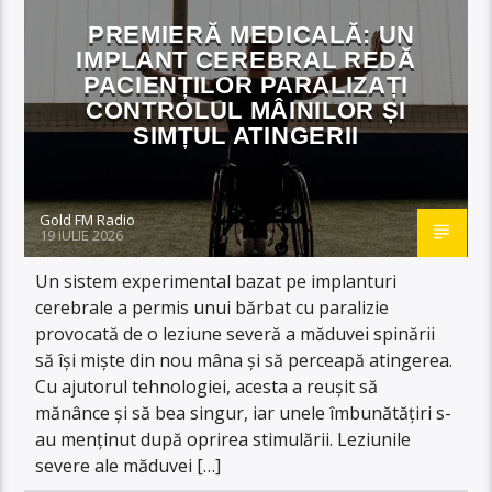
PREMIERĂ MEDICALĂ: UN
IMPLANT CEREBRAL REDĂ
PACIENȚILOR PARALIZAȚI
CONTROLUL MÂINILOR ȘI
SIMȚUL ATINGERII
Gold FM Radio
19 IULIE 2026
Un sistem experimental bazat pe implanturi
cerebrale a permis unui bărbat cu paralizie
provocată de o leziune severă a măduvei spinării
să îşi mişte din nou mâna şi să perceapă atingerea.
Cu ajutorul tehnologiei, acesta a reuşit să
mănânce şi să bea singur, iar unele îmbunătăţiri s-
au menţinut după oprirea stimulării. Leziunile
severe ale măduvei […]