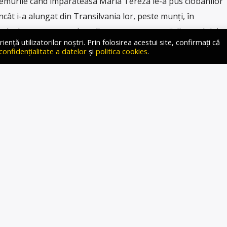
remurile când împărăteasa Maria Tereza le-a pus ciobanilor
cât i-a alungat din Transilvania lor, peste munți, în
arde de euro suspendate din cauza nerespectării statului de
ță utilizatorilor noștri. Prin folosirea acestui site, confirmați că
 […]
 confidențialitate a datelor
și
politica cookies
.