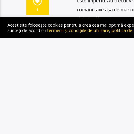
este imperiu. Au trecut v
români taxe așa de mari în
1
Valahia, Ungaria are mili
Acest site folosește cookies pentru a crea cea mai optimă experien
drept, Polonia la fel.Nu și
sunteți de acord cu
termenii și condițiile de utilizare
,
politica de