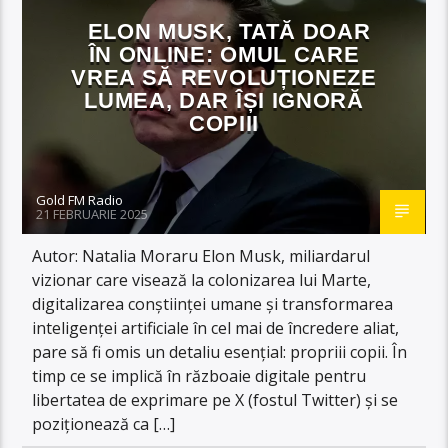
ELON MUSK, TATĂ DOAR
ÎN ONLINE: OMUL CARE
VREA SĂ REVOLUȚIONEZE
LUMEA, DAR ÎȘI IGNORĂ
COPIII
Gold FM Radio
21 FEBRUARIE 2025
Autor: Natalia Moraru Elon Musk, miliardarul
vizionar care visează la colonizarea lui Marte,
digitalizarea conștiinței umane și transformarea
inteligenței artificiale în cel mai de încredere aliat,
pare să fi omis un detaliu esențial: propriii copii. În
timp ce se implică în războaie digitale pentru
libertatea de exprimare pe X (fostul Twitter) și se
poziționează ca […]