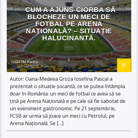
CUM A AJUNS CIORBA SĂ
BLOCHEZE UN MECI DE
FOTBAL PE ARENA
NAȚIONALĂ? – SITUAȚIE
HALUCINANTĂ.
Gold FM Radio
10 SEPTEMBRIE 2024
Autor: Oana-Medeea Groza Iosefina Pascal a
prezentat o situație șocantă, ce se putea întâmpla
doar în România: un meci de fotbal ce avea să se
țină pe Arena Națională e pe cale să fie sabotat de
un eveniment gastronomic. Pe 21 septembrie,
FCSB ar urma să joace un meci cu Petrolul, pe
Arena Națională. Se […]