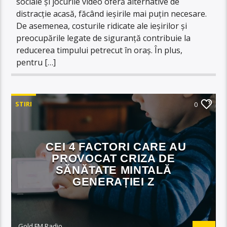
sociale și jocurile video oferă alternative de
distracție acasă, făcând ieșirile mai puțin necesare.
De asemenea, costurile ridicate ale ieșirilor și
preocupările legate de siguranță contribuie la
reducerea timpului petrecut în oraș. În plus,
pentru […]
STIRI
0
CEI 4 FACTORI CARE AU
PROVOCAT CRIZA DE
SĂNĂTATE MINTALĂ
GENERAȚIEI Z
Gold FM Radio