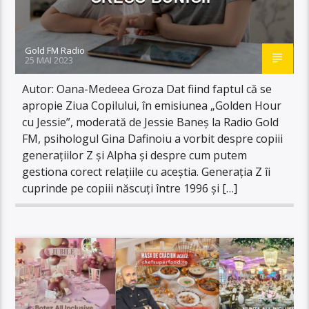
Gold FM Radio
25 MAI 2023
Autor: Oana-Medeea Groza Dat fiind faptul că se
apropie Ziua Copilului, în emisiunea „Golden Hour
cu Jessie”, moderată de Jessie Baneș la Radio Gold
FM, psihologul Gina Dafinoiu a vorbit despre copiii
generațiilor Z și Alpha și despre cum putem
gestiona corect relațiile cu aceștia. Generația Z îi
cuprinde pe copiii născuți între 1996 și […]