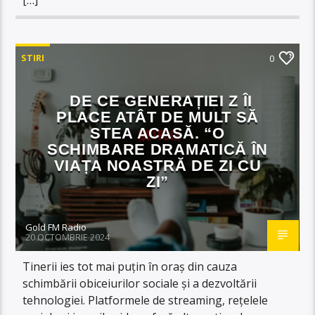
STIRI
0
DE CE GENERAȚIEI Z ÎI
PLACE ATÂT DE MULT SĂ
STEA ACASĂ. “O
SCHIMBARE DRAMATICĂ ÎN
VIAȚA NOASTRĂ DE ZI CU
ZI”
Gold FM Radio
20 OCTOMBRIE 2024
Tinerii ies tot mai puțin în oraș din cauza
schimbării obiceiurilor sociale și a dezvoltării
tehnologiei. Platformele de streaming, rețelele