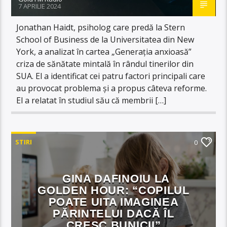
7 APRILIE 2024
Jonathan Haidt, psiholog care predă la Stern
School of Business de la Universitatea din New
York, a analizat în cartea „Generația anxioasă”
criza de sănătate mintală în rândul tinerilor din
SUA. El a identificat cei patru factori principali care
au provocat problema și a propus câteva reforme.
El a relatat în studiul său că membrii […]
STIRI
0
GINA DAFINOIU LA
GOLDEN HOUR: “COPILUL
POATE UITA IMAGINEA
PĂRINTELUI DACĂ ÎL
CRESC BUNICII”