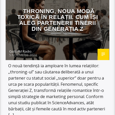
THRONING, NOUA MODĂ
TOXICĂ ÎN RELAȚII. CUM ÎȘI
ALEG PARTENERII TINERII
DIN GENERAȚIA Z
Gold FM Radio
5 NOIEMBRIE 2024
O nouă tendință ia amploare în lumea relațiilor:
„throning-ul” sau căutarea deliberată a unui
partener cu statut social „superior” doar pentru a
urca pe scara popularității. Fenomenul, specific
Generației Z, transformă relațiile romantice într-o
simplă strategie de marketing personal. Conform
unui studiu publicat în ScienceAdvances, atât
bărbații, cât și femeile caută în mod activ parteneri
[…]