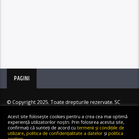
PAGINI
© Copyright 2025. Toate drepturile rezervate. SC
Angus Resources SRL
Acest site folosește cookies pentru a crea cea mai optimă
experiență utilizatorilor noștri. Prin folosirea acestui site,
confirmați că sunteți de acord cu
termenii și condițiile de
utilizare
,
politica de confidențialitate a datelor
și
politica
cookies
.