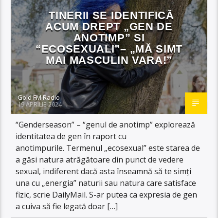
TINERII SE IDENTIFICĂ
ACUM DREPT „GEN DE
ANOTIMP” SI
“ECOSEXUALI”– „MĂ SIMT
MAI MASCULIN VARA!”
Gold FM Radio
19 APRILIE 2024
“Genderseason” – “genul de anotimp” explorează
identitatea de gen în raport cu
anotimpurile. Termenul „ecosexual” este starea de
a găsi natura atrăgătoare din punct de vedere
sexual, indiferent dacă asta înseamnă să te simți
una cu „energia” naturii sau natura care satisface
fizic, scrie DailyMail. S-ar putea ca expresia de gen
a cuiva să fie legată doar […]