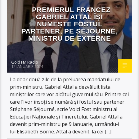
PREMIERUL FRANCEZ
GABRIEL ATTAL ÎȘI
NUMEȘTE FOSTUL
PARTENER, PE SÉJOURNÉ,
MINISTRU DE EXTERNE
Gold FM Radio
12 IANUARIE 2024
La doar două zile de la preluarea mandatului de
prim-ministru, Gabriel Attal a dezvăluit lista
miniștrilor care vor alcătui guvernul său. Printre cei
care îl vor însoți se numără și fostul sau partener,
Stéphane Séjourné, scrie Voici Fost ministru al
Educației Naționale și Tineretului, Gabriel Attal a
devenit prim-ministru pe 9 ianuarie, urmându-i
lui Elisabeth Borne. Attal a devenit, la cei […]