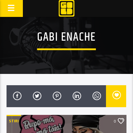
GABI ENACHE
STIRI
0