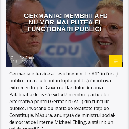
GERMANIA: MEMBRII AFD
NU VOR MAI PUTEA FI
FUNCȚIONARI PUBLICI
Gold FM Radio
12 IULIE 2025
Germania interzice accesul membrilor AfD în funcții
publice: un nou front în lupta politică împotriva
extremei drepte. Guvernul landului Renania-
Palatinat a decis să excludă membrii partidului
Alternativa pentru Germania (AfD) din funcțiile
publice, invocând obligația de loialitate față de
Constituție. Măsura, anunțată de ministrul social-
democrat de Interne Michael Ebling, a stârnit un
val de reacții […]