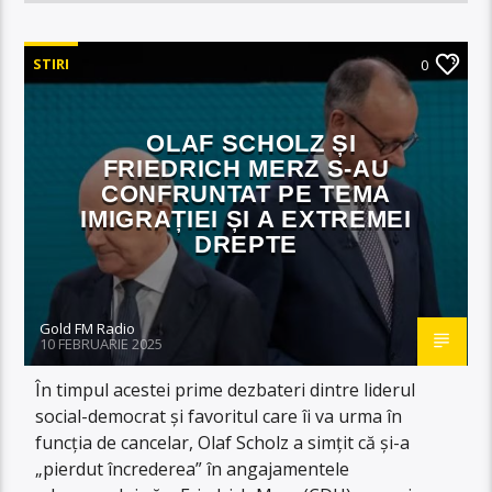
STIRI
0
OLAF SCHOLZ ȘI
FRIEDRICH MERZ S-AU
CONFRUNTAT PE TEMA
IMIGRAȚIEI ȘI A EXTREMEI
DREPTE
Gold FM Radio
10 FEBRUARIE 2025
În timpul acestei prime dezbateri dintre liderul
social-democrat și favoritul care îi va urma în
funcția de cancelar, Olaf Scholz a simțit că și-a
„pierdut încrederea” în angajamentele